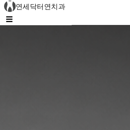
연세닥터연치과
☰